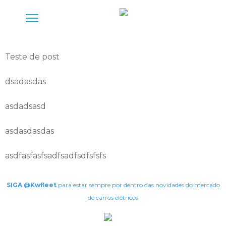
Teste de post
dsadasdas
asdadsasd
asdasdasdas
asdfasfasfsadfsadfsdfsfsfs
SIGA @Kwfleet
para estar sempre por dentro das novidades do mercado
de carros elétricos