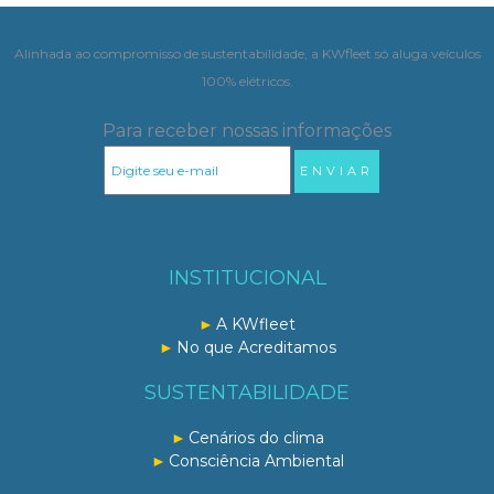
Alinhada ao compromisso de sustentabilidade, a KWfleet só aluga veículos
100% elétricos.
Para receber nossas informações
INSTITUCIONAL
A KWfleet
No que Acreditamos
SUSTENTABILIDADE
Cenários do clima
Consciência Ambiental