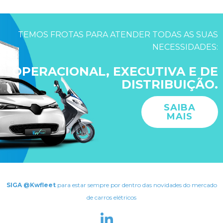
TEMOS FROTAS PARA ATENDER TODAS AS SUAS
NECESSIDADES:
OPERACIONAL, EXECUTIVA E DE
DISTRIBUIÇÃO.
SAIBA
MAIS
SIGA @Kwfleet
para estar sempre por dentro das novidades do mercado
de carros elétricos