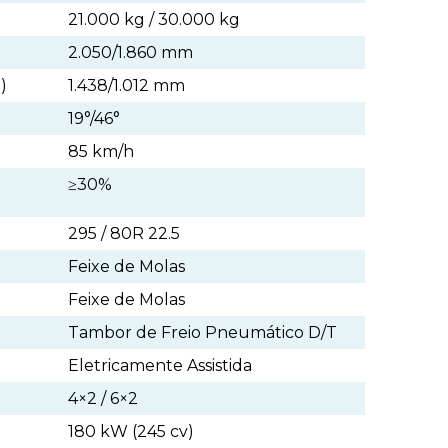
21.000 kg / 30.000 kg
2.050/1.860 mm
)
1.438/1.012 mm
19°/46°
85 km/h
≥30%
295 / 80R 22.5
Feixe de Molas
Feixe de Molas
Tambor de Freio Pneumático D/T
Eletricamente Assistida
4×2 / 6×2
180 kW (245 cv)