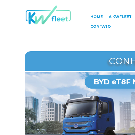
HOME
A KWFLEET
CONTATO
CONH
BYD eT8F 