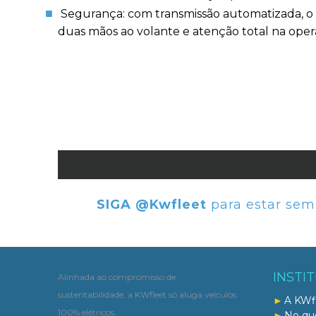
Segurança: com transmissão automatizada, o
duas mãos ao volante e atenção total na ope
SIGA @Kwfleet
para estar sem
INSTI
Alinhada ao compromisso de
sustentabilidade, a KWfleet só aluga veículos
A KWf
100% elétricos.
No qu