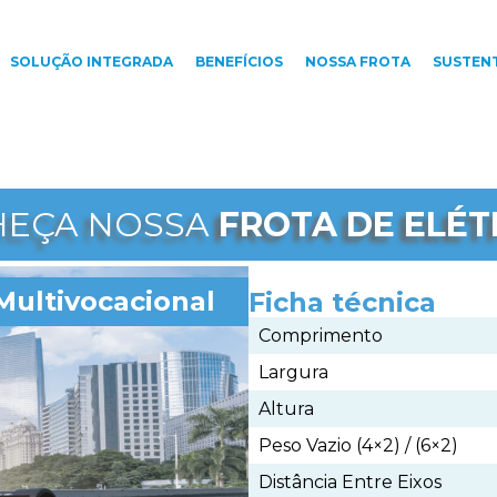
SOLUÇÃO INTEGRADA
BENEFÍCIOS
NOSSA FROTA
SUSTENT
EÇA NOSSA
FROTA DE ELÉT
Multivocacional
Ficha técnica
Comprimento
Largura
Altura
Peso Vazio (4×2) / (6×2)
Distância Entre Eixos