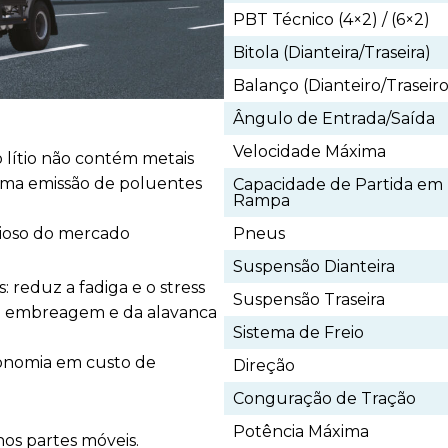
PBT Técnico (4×2) / (6×2)
Bitola (Dianteira/Traseira)
Balanço (Dianteiro/Traseiro
Ângulo de Entrada/Saída
Velocidade Máxima
o lítio não contém metais
uma emissão de poluentes
Capacidade de Partida em
Rampa
Pneus
cioso do mercado
Suspensão Dianteira
reduz a fadiga e o stress
Suspensão Traseira
e embreagem e da alavanca
Sistema de Freio
conomia em custo de
Direção
Conguração de Tração
Potência Máxima
s partes móveis.