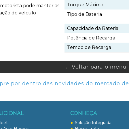
Torque Máximo
 motorista pode manter as
ração do veículo
Tipo de Bateria
Capacidade da Bateria
Potência de Recarga
Tempo de Recarga
←
Voltar para o menu
pre por dentro das novidades do mercado de 
TUCIONAL
CONHEÇA
leet
Solução Integrada
e Acreditamos
Nossa Frota